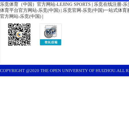
乐竞体育（中国）官方网站-LEJING SPORTS
|
乐竞在线注册-乐
体育平台官方网站-乐竞(中国)
|
乐竞官网-乐竞(中国)一站式体
官方网站-乐竞(中国)
|
微信公众号
校长信箱
COPYRIGHT @2020 THE OPEN UNIVERSITY OF HUIZHOU.ALL 