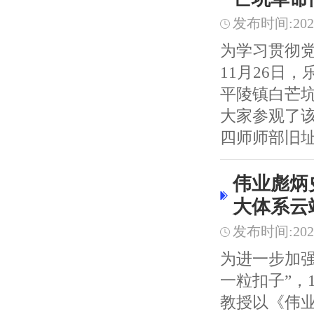
发布时间:2021/
为学习贯彻
11月26日
平陵镇白芒
大家参观了该
四师师部旧址
伟业彪炳
大体系云
发布时间:2021/
为进一步加强
一粒扣子”，
教授以《伟