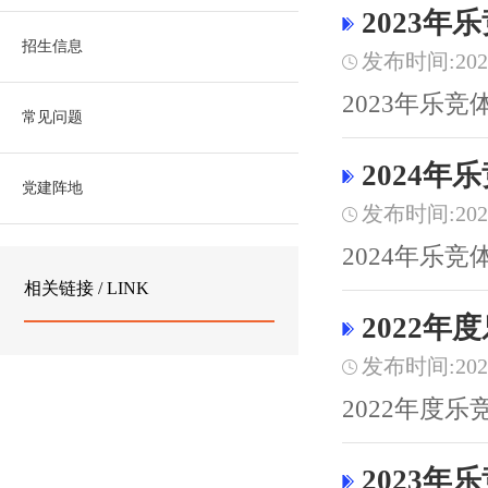
2023
招生信息
发布时间:2024/
2023年乐竞体
常见问题
2024
党建阵地
发布时间:2024/
2024年乐竞体
相关链接 / LINK
2022
发布时间:2023/
2022年度乐竞
2023