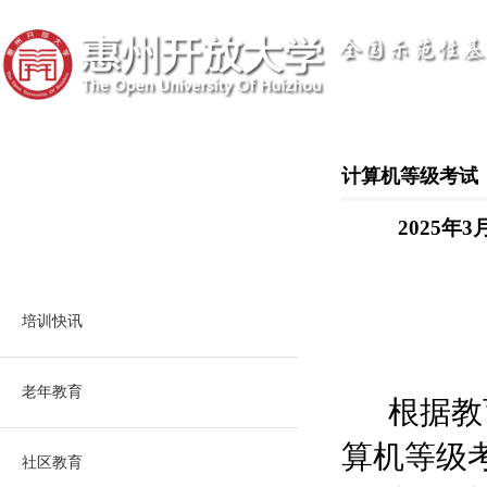
首页
学校概况
乐竞(中国)
教务考务
学校简介
学校要闻
教学信息
>
计算机等级考试
领导班子
乐竞体育平台官方网站
考务信息
培训业务
2025
zhaoshengpeixun
组织架构
培训快讯
老年教育
根据教
算机等级
社区教育