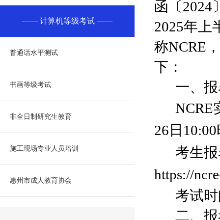
函〔
202
4
计算机等级考试
202
5
年
上
称
NCRE
普通话水平测试
下：
一、报
书画等级考试
NCRE
非全日制研究生教育
26
日
1
0
:00
考生报
施工现场专业人员培训
https://ncre
惠州市成人教育协会
考试时
二、报