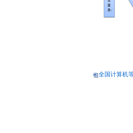
全国计算机等