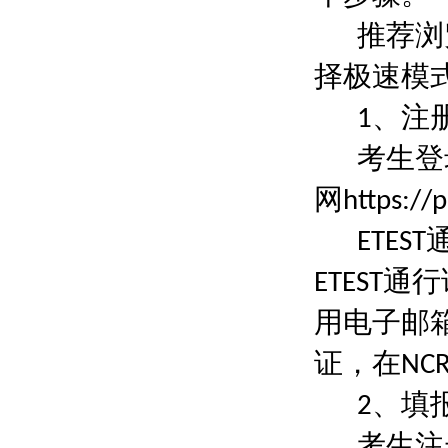
推荐浏
择极速模
、
注
1
考生登
网
https://
ETEST
通行
ETEST
用电子邮
证，在
NC
、
填
2
考生注