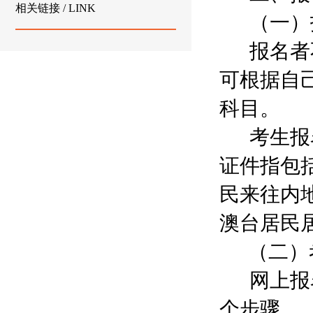
相关链接 / LINK
（一）
报名者
可根据自
科目。
考生报
证件指包
民来往内
澳台居民
（
二
）
网上报
个步骤。