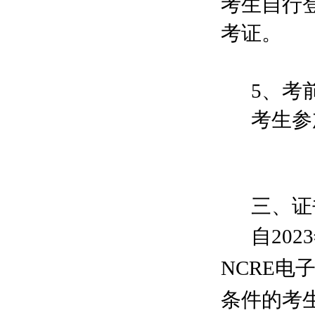
考生自行
考证。
5、
考
考生参
三、证
自
2023
NCRE
电
条件的考