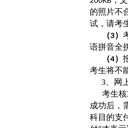
，文
200KB
的照片不
试，请考
（
）
3
语拼音全
（
）
4
考生将不
3、
网
考生核
成功后，
科目的支