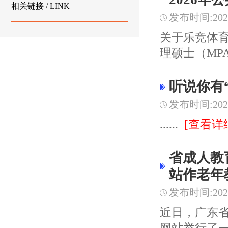
相关链接 / LINK
发布时间:2025/
关于乐竞体育
理硕士（MPA）的
听说你有
发布时间:2025/
......
[查看详
省成人教
站作老年
发布时间:2025/
近日，广东