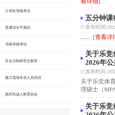
看详细]
计算机等级考试
五分钟课
发布时间:2025/
普通话水平测试
......
[查看详
书画等级考试
关于乐竞
2026年
非全日制研究生教育
发布时间:2025/
施工现场专业人员培训
关于乐竞体育
理硕士（MPA）的
惠州市成人教育协会
关于乐竞
2026年