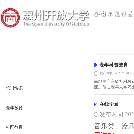
首页
学校概况
乐竞(中国)
教务考务
学校简介
学校要闻
教学信息
领导班子
乐竞体育平台官方网站
考务信息
培训业务
老年科普教育
zhaoshengpeixun
发布时间:2022/4/29 10
组织架构
基地由广东省社科联
建。帮助老年人学习金
培训快讯
在线学堂
老年教育
发布时间:2022/
音乐类、器乐
社区教育