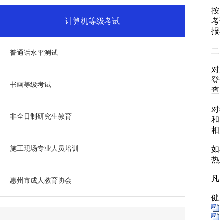
按
计算机等级考试
考
报
二
普通话水平测试
对
登
书画等级考试
查
对
非全日制研究生教育
和
相
施工现场专业人员培训
如
热
凡
惠州市成人教育协会
健