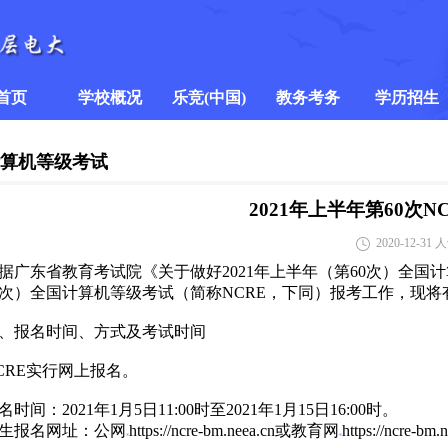
首页
学校概况
乐竞(中国)
教务考务
学历招生
学校简介
学校要闻
教学信息
招生简章
计算机等级考试
领导班子
乐竞体育平台官方网站
考务信息
专业简介
2021年上半年第60次
2020-12-31
人
组织架构
学历招生报
据广东省教育考试院《关于做好2021年上半年（第60次）全国
0次）全国计算机等级考试（简称NCRE，下同）报考工作，现
、报名时间、方式及考试时间
CRE实行网上报名。
名时间：2021年1月5日11:00时至2021年1月15日16:00时。
生报名网址：公网
https://ncre-bm.neea.cn或教育网
https://ncre-bm