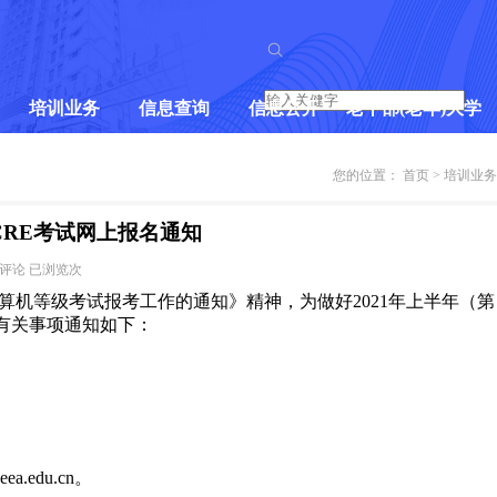
培训业务
信息查询
信息公开
老干部(老年)大学
培训快讯
期末考试信息查询
财务信息
学校简介
您的位置：
首页
>
培训业务
老年教育
重考报名
资产信息
乐竞体育平台官方
NCRE考试网上报名通知
评论
已浏览
次
名
社区教育
成绩查询
学生管理服务信息
招生信息
计算机等级考试报考工作的通知》精神，为做好2021年上半年（第
将有关事项通知如下：
计算机等级考试
学籍（毕业）信息查询
招生信息
课程介绍
普通话水平测试
培训业务报名
常见问题
报名需知
书画等级考试
党建阵地
在线课堂
.neea.edu.cn。
非全日制研究生教育
学员风采