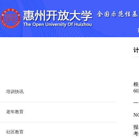
>
培训业务
zhaoshengpeixun
根
6
培训快讯
一
老年教育
N
报
社区教育
考