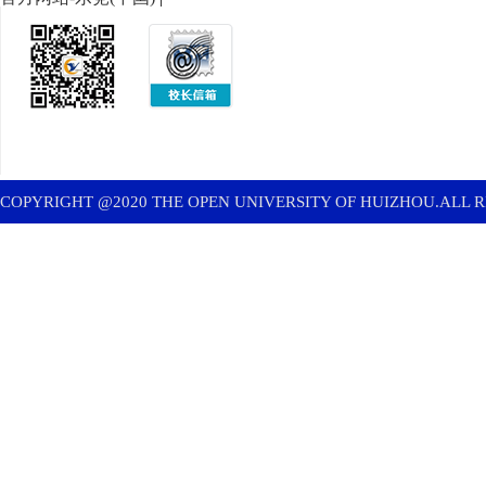
微信公众号
校长信箱
COPYRIGHT @2020 THE OPEN UNIVERSITY OF HUIZHOU.ALL 