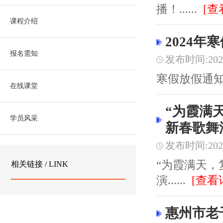
播！......
[查
课程介绍
2024
报名需知
发布时间:2024/
寒假放假通知及
在线课堂
“为霞满
学员风采
新春歌舞
发布时间:2024/
“为霞满天，
相关链接 / LINK
演......
[查看
惠州市老