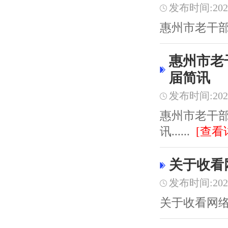
发布时间:2023/
惠州市老干部
惠州市老
届简讯
发布时间:2023/
惠州市老干部
讯......
[查看
关于收看
发布时间:2023/
关于收看网络教